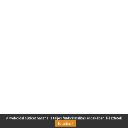
A weboldal sütiket használ a teljes funkcionalitás érdekében.
Részletek